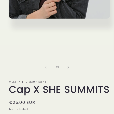
Open
media
1
in
modal
of
1
/
9
MEET IN THE MOUNTAINS
Cap X SHE SUMMITS
Regular
€25,00 EUR
price
Tax included.