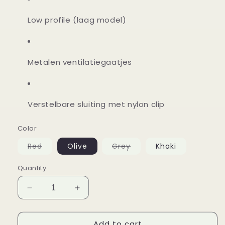
Low profile (laag model)
Metalen ventilatiegaatjes
Verstelbare sluiting met nylon clip
Color
Variant
Variant
Red
Olive
Grey
Khaki
sold
sold
out
out
or
or
Quantity
unavailable
unavailable
Decrease
Increase
quantity
quantity
for
for
Add to cart
Cap
Cap